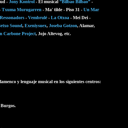
lud -
Jony Kontrol
- El musical
”Bilbao Bilbao”
-
-
Txuma Murugarren
- Ma' tilde - Piso 31 -
Un Mar
Ressonadors
-
Vembrulé
-
La Otxoa
- Mei Dei -
etxo Sound
,
Exeniysuex
,
Joseba Gotzon
, Alamar,
n Carbone Project
, Jojo Altevog, etc.
flamenco y lenguaje musical en los siguientes centros:
 Burgos.