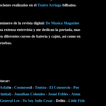
nciones realizadas en el
Teatro Arriaga
bilbaíno.
 número de la revista digital:
De Musica Magazine
extensa entrevista y me dedican la portada, mas
en diferentes cursos de batería y cajón, así como en
pruebas.
stacar:
Asfalt
o -
Cosmosou
l -
Tontxu
-
El Consorcio
-
Por
rimital)
-
Jonathan Colombo
-
Josué Febles
-
Atom
General Lee
-
Yo Soy Julio Cesar
- Delito -
Little Fish