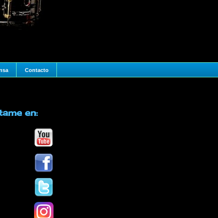
nsa
Contacto
ítame en: