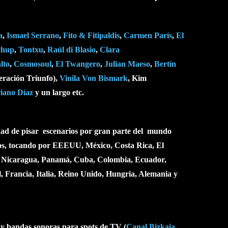
a
,
Ismael Serrano
,
Fito & Fitipaldis
,
Carmen París
,
El
chup
,
Tontxu
,
Raúl di Blasio
,
Clara
lto
,
Cosmosoul
,
El Twangero
,
Julian Maeso
,
Bertín
eración Triunfo),
Vinila Von Bismark
,
Kim
iano Díaz
y un largo etc.
dad de pisar
escenarios por gran parte del
mundo
los, tocando por EEEUU, México, Costa Rica, El
 Nicaragua, Panamá, Cuba, Colombia, Ecuador,
l, Francia, Italia, Reino Unido, Hungria, Alemania
y
y bandas sonoras para spots de TV (
Canal Bizkaia
,