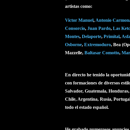
artistas como:
Victor Manuel
,
Antonio Carmon
Consorcio
,
Juan Pardo
,
Las Ket
Montes
,
Delaporte
,
Primital
,
Asfa
Osborne
,
Extremoduro
,
Bea (Op
Mazzelle,
Baltasar Comotto
,
Mar
En directo he tenido la oportuni
con formaciones de diversos esti
Salvador, Guatemala, Honduras,
Chile, Argentina, Rusia, Portuga
todo el estado español.
He grabado numerosos anuncios 