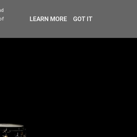
nd
LEARN MORE
GOT IT
of