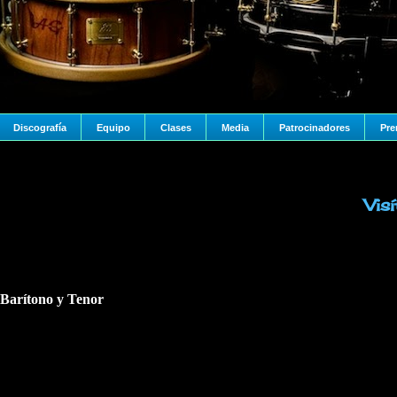
Discografía
Equipo
Clases
Media
Patrocinadores
Pre
Vis
, Barítono y Tenor