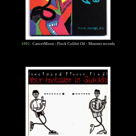
1992.
CancerMoon - Flock Colibri Oil - Munster records